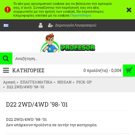
Το site μας χρησιμοποιεί cookies για να βελτιώσει την εμπειρία
σας, σ΄αυτό. Συνεχίζοντας την περιήγησή σας στο site,
συμφωνείτε με την χρήση των cookies. Για περισσότερες
πληροφορίες σχετικά με τα cookies
Περισσότερα
Δημιουργία Λογαριασμού
ΚΑΤΗΓΟΡΙΕΣ
0 προϊόν(τα) - 0,00€
Αρχική
ΕΠΑΓΓΕΛΜΑΤΙΚΑ
NISSAN
PICK-UP
D22 2WD/4WD '98-'01
D22 2WD/4WD '98-'01
D22 2WD/4WD '98-'01
Δεν υπάρχουν προϊόντα σε αυτήν την κατηγορία.