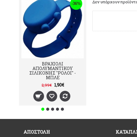
Δεν υπάρχουν προϊόντα
-36%
ΒΡΑΧΙOΛΙ
100 ΦΩΤΑΚΙΑ L
ΑΠΟΛΥΜΑΝΤΙΚΟY
ΠΡΑΣΙΝΟ ΚΑΛΩ
ΣΙΛΙΚOΝΗΣ "ΡΟΛOΙ" -
ΛΕΥΚΟ ΨΥΧ
ΜΠΛΕ
1,90€
6,90€
2,99€
ΑΠΟΣΤΟΛΗ
ΚΑΤΑΠΛ