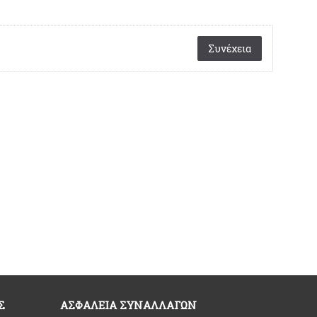
-43%
-18%
Συνέχεια
ΙΚΡΟΦΩΝΟ
Ακρυλικός διοργανωτής για
Α PC/LAPTOP
βερνίκια νυχιών
IMO
17.2x6.3x4.5cm
4,20€
2,39€
2,90€
Σ
ΑΣΦΆΛΕΙΑ ΣΥΝΑΛΛΑΓΏΝ