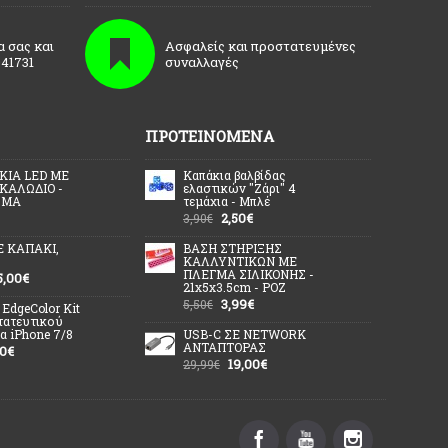
α σας και
Ασφαλείς και προστατευμένες
41731
συναλλαγές
ΠΡΟΤΕΙΝΌΜΕΝΑ
ΚΙΑ LED ΜΕ
Καπάκια βαλβίδας
ΚΑΛΩΔΙΟ -
ελαστικών ''Ζάρι'' 4
ΩΜΑ
τεμάχια - Μπλέ
2,50€
3,90€
Ε ΚΑΠΑΚΙ,
ΒΑΣΗ ΣΤΗΡΙΞΗΣ
ΚΑΛΛΥΝΤΙΚΩΝ ΜΕ
ΠΛΕΓΜΑ ΣΙΛΙΚΟΝΗΣ -
5,00€
21x5x3.5cm - ΡΟΖ
3,99€
5,50€
 EdgeColor Kit
τατευτικού
α iPhone 7/8
USB-C ΣΕ NETWORK
ΑΝΤΑΠΤΟΡΑΣ
00€
19,00€
29,99€