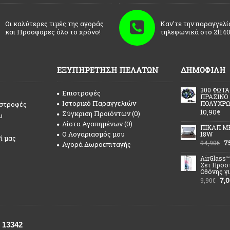
Οι καλύτερες τιμές της αγοράς
Καν'τε την παραγγελί
και Προσφορες όλο το χρόνο!
τηλεφωνικά στο 21140
ΕΞΥΠΗΡΈΤΗΣΗ ΠΕΛΑΤΏΝ
ΔΗΜΟΦΙΛΉ
300 ΦΩΤΑ
Επιστροφές
ΠΡΑΣΙΝΟ 
Ιστορικό Παραγγελιών
ΠΟΛΥΧΡ
ιστροφές
10,90€
Σύγκριση Προϊόντων (
0
)
υ
Λίστα Αγαπημένων (
0
)
ΠΙΚΑΠ Μ
O Λογαριασμός μου
18W
ί μας
7
94,90€
Αγορά Δωροεπιταγής
AirGlass™
Σετ Προσ
Οθόνης γι
7,
9,90€
, 13342